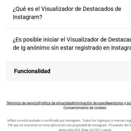
¿Qué es el Visualizador de Destacados de
Instagram?
¿Es posible iniciar el Visualizador de Destac
de Ig anónimo sin estar registrado en Instag
Funcionalidad
Términos de servicio
Política de privacidad
Información de pago
Reembolso y pol
Consentimiento de cookies
Inflact no está avalado o certificado por Instagram. Todos los logotipos y marcas re
TM que se muestran en esta aplicación son propiedad de Instagram. Proveedor del s
Avotu iela 23-3, Riga, LV-1011, Latvia