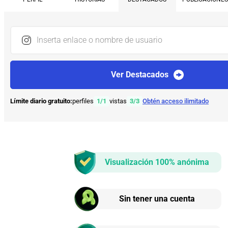
Inserta enlace o nombre de usuario
Ver Destacados
Límite diario gratuito:
perfiles
1
/
1
vistas
3
/
3
Obtén acceso ilimitado
Visualización 100% anónima
Sin tener una cuenta