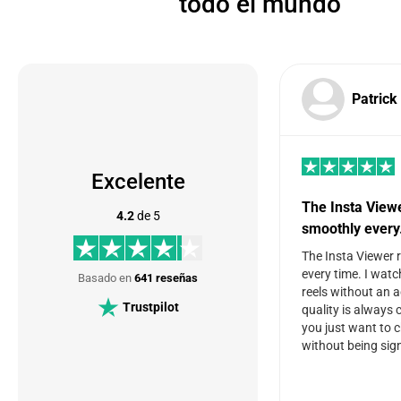
todo el mundo
Patrick
Excelente
The Insta View
4.2
de 5
smoothly ever
The Insta Viewer 
every time. I watc
Basado en
641 reseñas
reels without an 
Trustpilot
quality is always c
you just want to 
without being sign