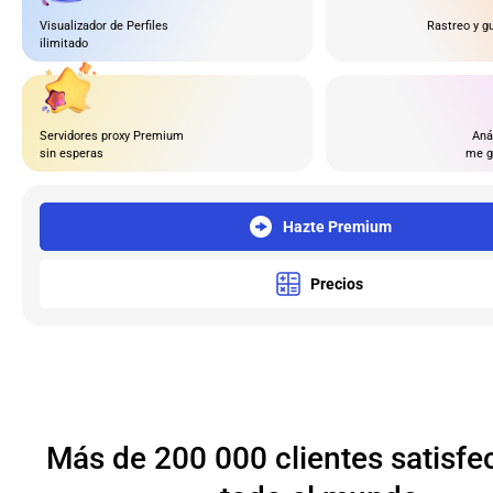
Visualizador de Perfiles
Rastreo y g
ilimitado
Servidores proxy Premium
Aná
sin esperas
me g
Hazte Premium
Precios
Más de 200 000 clientes satisfe