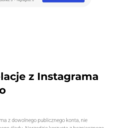
elacje z Instagrama
o
rama z dowolnego publicznego konta, nie