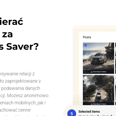
ierać
 za
s Saver?
isywanie relacji z
ało zaprojektowane z
a podawania danych
acji. Możesz anonimowo
niach mobilnych, jak i
 zachować cenne