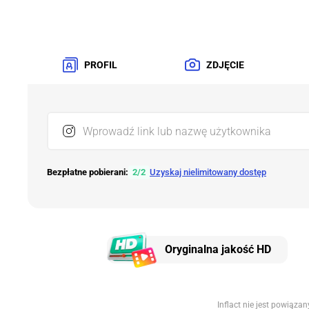
PROFIL
ZDJĘCIE
Wprowadź link lub nazwę użytkownika
Bezpłatne pobierani:
2
/
2
Uzyskaj nielimitowany dostęp
Oryginalna jakość HD
Inflact nie jest powiąza