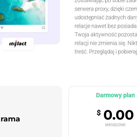
zostawiając po sobie żad
serwera proxy, dzięki cze
udostępniać żadnych dan
relacje nawet bez posiada
Twoja aktywność pozostaj
relacji nie zmienia się. Ni
treść. Przeglądaj i pobier
Darmowy plan
0.00
$
agrama
MIESIĘCZNIE