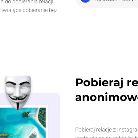
a do pobierania relacji
iwiające pobieranie bez
Pobieraj r
anonimow
Pobieraj relacje z Instag