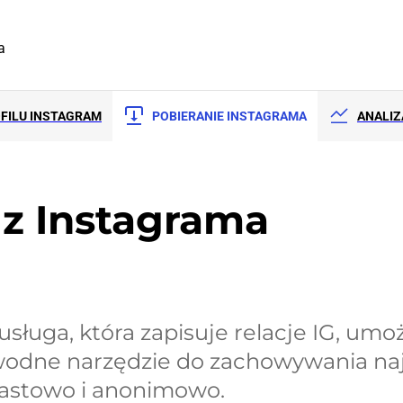
a
FILU INSTAGRAM
POBIERANIE INSTAGRAMA
ANALIZ
i z Instagrama
usługa, która zapisuje relacje IG, umo
zawodne narzędzie do zachowywania 
astowo i anonimowo.