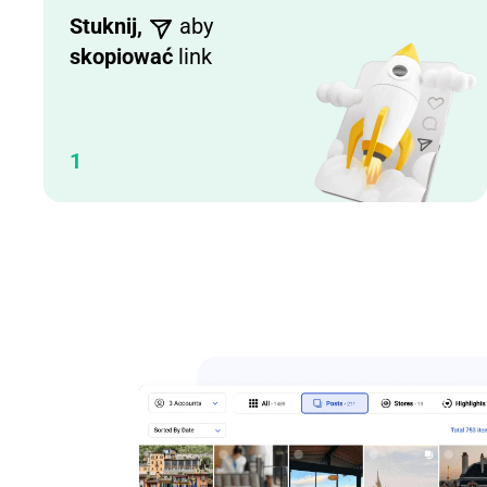
Stuknij,
aby
skopiować
link
1