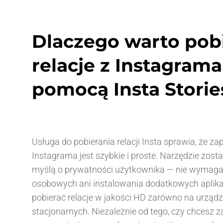
Dlaczego warto pob
relacje z Instagrama
pomocą Insta Storie
Usługa do pobierania relacji Insta sprawia, że zap
Instagrama jest szybkie i proste. Narzędzie zost
myślą o prywatności użytkownika — nie wymag
osobowych ani instalowania dodatkowych aplik
pobierać relacje w jakości HD zarówno na urządze
stacjonarnych. Niezależnie od tego, czy chcesz