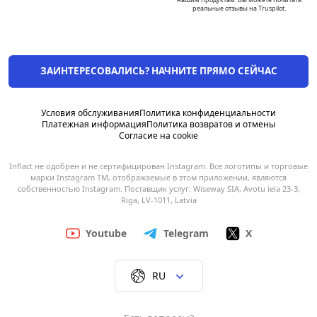
нашим продуктам. Вы можете почитать
реальные отзывы на Truspilot.
ЗАИНТЕРЕСОВАЛИСЬ? НАЧНИТЕ ПРЯМО СЕЙЧАС
Условия обслуживания
Политика конфиденциальности
Платежная информация
Политика возвратов и отмены
Согласие на cookie
Inflact не одобрен и не сертифицирован Instagram. Все логотипы и торговые
марки Instagram TM, отображаемые в этом приложении, являются
собственностью Instagram. Поставщик услуг: Wiseway SIA, Avotu iela 23-3,
Riga, LV-1011, Latvia
Youtube
Telegram
X
RU