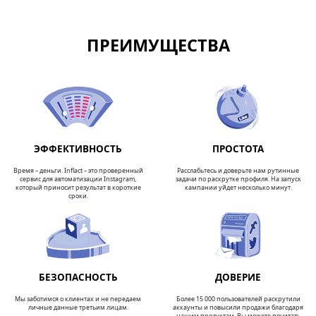
ПРЕИМУЩЕСТВА
ЭФФЕКТИВНОСТЬ
ПРОСТОТА
Время – деньги. Inflact – это проверенный
Расслабьтесь и доверьте нам рутинные
сервис для автоматизации Instagram,
задачи по раскрутке профиля. На запуск
который приносит результат в короткие
кампании уйдет несколько минут.
сроки.
БЕЗОПАСНОСТЬ
ДОВЕРИЕ
Мы заботимся о клиентах и не передаем
Более 15 000 пользователей раскрутили
личные данные третьим лицам.
аккаунты и повысили продажи благодаря