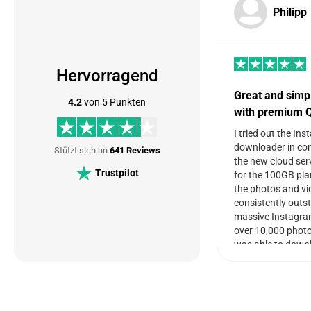
Philipp
Hervorragend
Great and simp
4.2
von 5 Punkten
with premium Q
I tried out the In
downloader in co
Stützt sich an
641 Reviews
the new cloud ser
Trustpilot
for the 100GB plan
the photos and vi
consistently outs
massive Instagra
over 10,000 photo
was able to down
quickly and move i
seamlessly. There
storage space left
other profiles. The