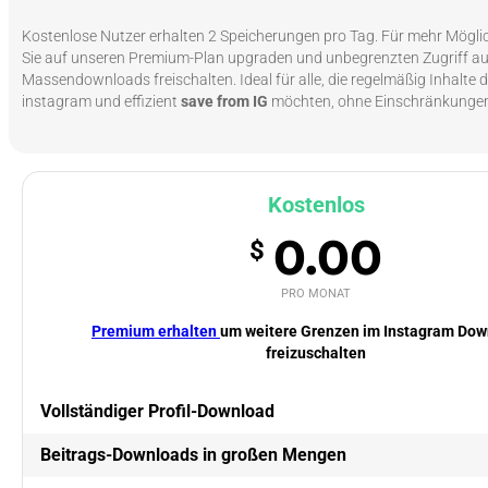
Kostenlose Nutzer erhalten 2 Speicherungen pro Tag. Für mehr Mögli
Sie auf unseren Premium-Plan upgraden und unbegrenzten Zugriff au
Massendownloads freischalten. Ideal für alle, die regelmäßig Inhalte
instagram und effizient
save from IG
möchten, ohne Einschränkunge
Kostenlos
0.00
$
PRO MONAT
Premium erhalten
um weitere Grenzen im Instagram Dow
freizuschalten
Vollständiger Profil-Download
Beitrags-Downloads in großen Mengen