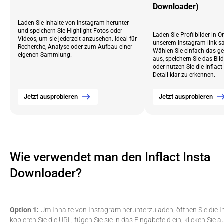
Downloader)
Laden Sie Inhalte von Instagram herunter
und speichern Sie Highlight-Fotos oder -
Laden Sie Profilbilder in O
Videos, um sie jederzeit anzusehen. Ideal für
unserem Instagram link sa
Recherche, Analyse oder zum Aufbau einer
Wählen Sie einfach das g
eigenen Sammlung.
aus, speichern Sie das Bil
oder nutzen Sie die Inflac
Detail klar zu erkennen.
Jetzt ausprobieren
Jetzt ausprobieren
Wie verwendet man den Inflact Insta
Downloader?
Option 1:
Um Inhalte von Instagram herunterzuladen, öffnen Sie die 
kopieren Sie die URL, fügen Sie sie in das Eingabefeld ein, klicken Sie a