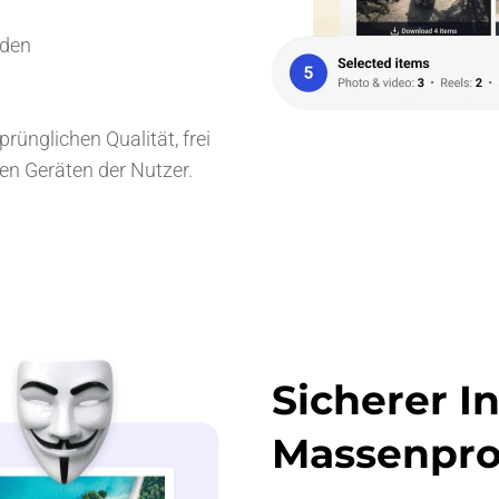
nden
rünglichen Qualität, frei
den Geräten der Nutzer.
Sicherer I
Massenpro