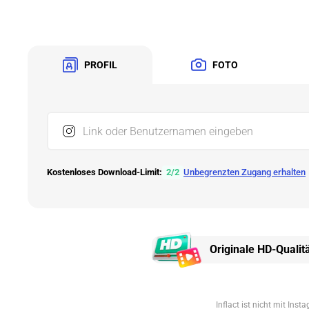
PROFIL
FOTO
Link oder Benutzernamen eingeben
Kostenloses Download-Limit:
2
/
2
Unbegrenzten Zugang erhalten
Originale HD-Qualit
Inflact ist nicht mit Ins