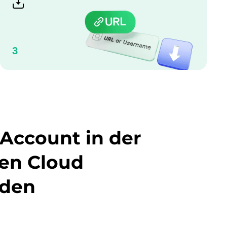
3
Account in der
hen Cloud
aden