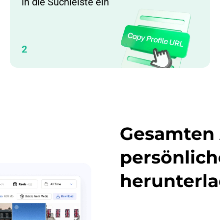
in die Suchleiste ein
2
Gesamten 
persönlic
herunterl