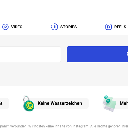
VIDEO
STORIES
REELS
ät
Keine Wasserzeichen
Meh
tagram™ verbunden. Wir hosten keine Inhalte von Instagram. Alle Rechte gehören ihr