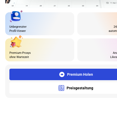
Unbegrenzter
24
Profil-Viewer
autom
Premium-Proxys
Ana
ohne Wartezeit
Like
Premium Holen
Preisgestaltung