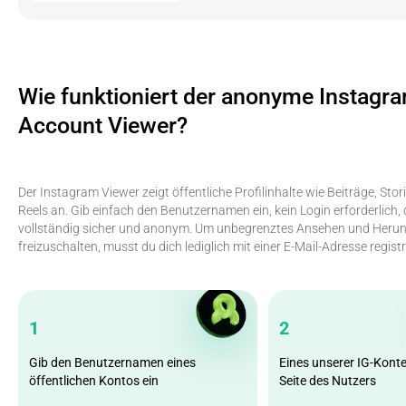
Wie funktioniert der anonyme Instagr
Account Viewer?
Der Instagram Viewer zeigt öffentliche Profilinhalte wie Beiträge, Stor
Reels an. Gib einfach den Benutzernamen ein, kein Login erforderlich, 
vollständig sicher und anonym. Um unbegrenztes Ansehen und Herun
freizuschalten, musst du dich lediglich mit einer E-Mail-Adresse registr
1
2
Gib den Benutzernamen eines
Eines unserer IG-Konte
öffentlichen Kontos ein
Seite des Nutzers