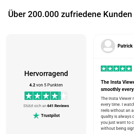
Über 200.000 zufriedene Kunden 
Patrick
Hervorragend
The Insta View
4.2
von 5 Punkten
smoothly ever
The Insta Viewer 
every time. I watc
Stützt sich an
641 Reviews
reels without an 
Trustpilot
quality is always c
you just want to 
without being sign