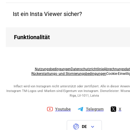
Ist ein Insta Viewer sicher?
Funktionalität
Nutzungsbedingungen
Datenschutzrichtlinie
Abrechnungsdat
Rückerstattungs- und Stornierungsbedingungen
Cookie-Einwill
Inflact wird von Instagram nicht unterstützt oder zertifiziert. Alle in dieser Anw
Instagram TM-Logos und -Marken sind Eigentum von Instagram. Dienstleister: Wiseway
Riga, LV-1011, Latvia
Youtube
Telegram
X
DE