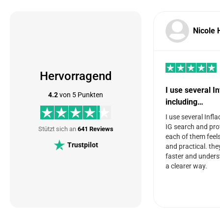
Nicole Hi
Hervorragend
I use several Inf
4.2
von 5 Punkten
including…
I use several Inflac
IG search and profi
Stützt sich an
641 Reviews
each of them feels
Trustpilot
and practical. they
faster and underst
a clearer way.