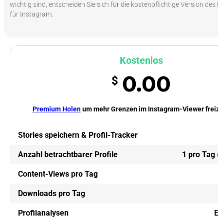
wichtig sind, entscheiden Sie sich für die kostenpflichtige Version des P
für Instagram.
Kostenlos
0.00
$
Premium Holen
um mehr Grenzen im Instagram-Viewer freiz
Stories speichern & Profil-Tracker
Anzahl betrachtbarer Profile
1 pro Tag
(
Content-Views pro Tag
Downloads pro Tag
Profilanalysen
Ei